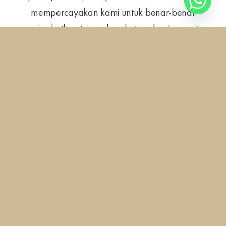
mempercayakan kami untuk benar-benar
meningkatkan tujuan kesehatan dan Longevity
mereka.
ALPENREICH
The Longevity Concierge
Mulailah perjalanan Anda menuju Longevity dan
Peremajaan di Swiss bersama kami, mitra
terpercaya dari beberapa Klinik Longevity & Anti-
Aging terbaik di dunia, retret pencegahan
kesehatan bergengsi, klinik stem cell ternama,